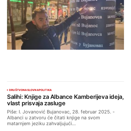
DRUŠTVO
NASLOVNA
POLITIKA
Salihi: Knjige za Albance Kamberijeva ideja,
vlast prisvaja zasluge
Piše: I. Jovanović Bujanovac, 28. februar 2025. -
Albanci u zatvoru će čitati knjige na svom
matarnjem jeziku zahvaljujući…