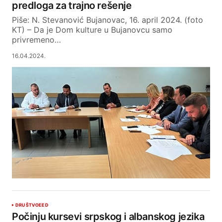
predloga za trajno rešenje
Piše: N. Stevanović Bujanovac, 16. april 2024. (foto
KT) – Da je Dom kulture u Bujanovcu samo
privremeno…
16.04.2024.
DRUŠTVO
EED
Počinju kursevi srpskog i albanskog jezika