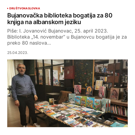
DRUŠTVO
NASLOVNA
Bujanovačka biblioteka bogatija za 80
knjiga na albanskom jeziku
Piše: I. Jovanović Bujanovac, 25. april 2023.
Biblioteka „14. novembar“ u Bujanovcu bogatija je za
preko 80 naslova…
25.04.2023.