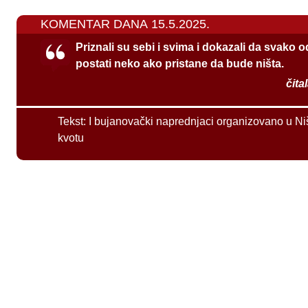
KOMENTAR DANA 15.5.2025.
Priznali su sebi i svima i dokazali da svako 
postati neko ako pristane da bude ništa.
čita
Tekst:
I bujanovački naprednjaci organizovano u Ni
kvotu