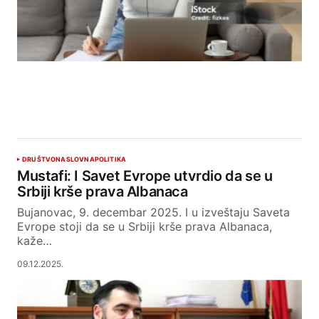
DRUŠTVO
NASLOVNA
POLITIKA
Mustafi: I Savet Evrope utvrdio da se u
Srbiji krše prava Albanaca
Bujanovac, 9. decembar 2025. I u izveštaju Saveta
Evrope stoji da se u Srbiji krše prava Albanaca,
kaže…
09.12.2025.