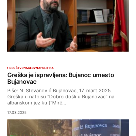
DRUŠTVO
NASLOVNA
POLITIKA
Greška je ispravljena: Bujanoc umesto
Bujanovac
Piše: N. Stevanović Bujanovac, 17. mart 2025.
Greška u natpisu “Dobro došli u Bujanovac” na
albanskom jeziku (“Mirë…
17.03.2025.