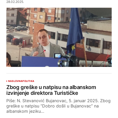
28.02.2025.
NASLOVNA
POLITIKA
Zbog greške u natpisu na albanskom
izvinjenje direktora Turističke
Piše: N. Stevanović Bujanovac, 5. januar 2025. Zbog
greške u natpisu “Dobro došli u Bujanovac” na
albanskom jeziku…