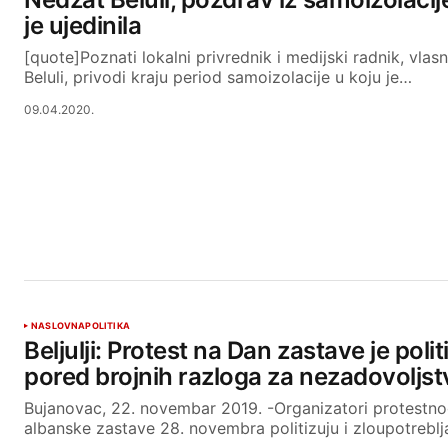
je ujedinila
[quote]Poznati lokalni privrednik i medijski radnik, vla
Beluli, privodi kraju period samoizolacije u koju je…
09.04.2020.
NASLOVNA
POLITIKA
Beljulji: Protest na Dan zastave je polit
pored brojnih razloga za nezadovoljst
Bujanovac, 22. novembar 2019. -Organizatori protestn
albanske zastave 28. novembra politizuju i zloupotreblj