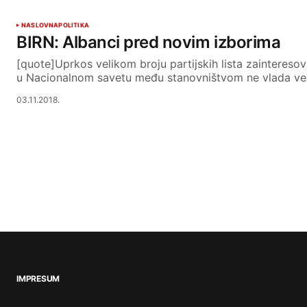
NASLOVNA
POLITIKA
BIRN: Albanci pred novim izborima
[quote]Uprkos velikom broju partijskih lista zainteres
u Nacionalnom savetu među stanovništvom ne vlada vel
03.11.2018.
IMPRESUM