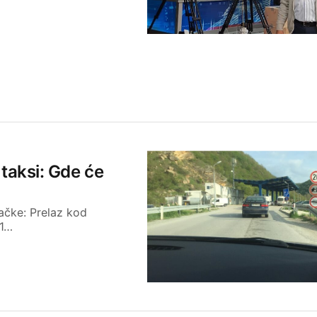
 taksi: Gde će
ačke: Prelaz kod
 1…