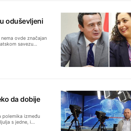
su oduševljeni
i nema ovde značajan
okratskom savezu…
ko da dobije
va polemika između
ulja s jedne, i…