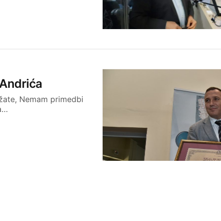
 Andrića
džate, Nemam primedbi
la…