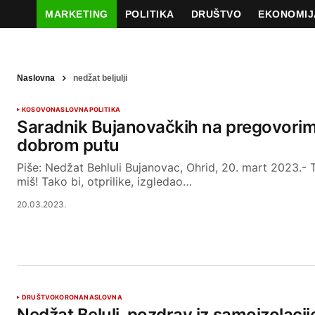
MARKETING
POLITIKA
DRUŠTVO
EKONOMIJ
Naslovna
nedžat beljulji
KOSOVO
NASLOVNA
POLITIKA
Saradnik Bujanovačkih na pregovorim
dobrom putu
Piše: Nedžat Behluli Bujanovac, Ohrid, 20. mart 2023.- T
miš! Tako bi, otprilike, izgledao…
20.03.2023.
DRUŠTVO
KORONA
NASLOVNA
Nedžat Beluli, pozdrav iz samoizolaci