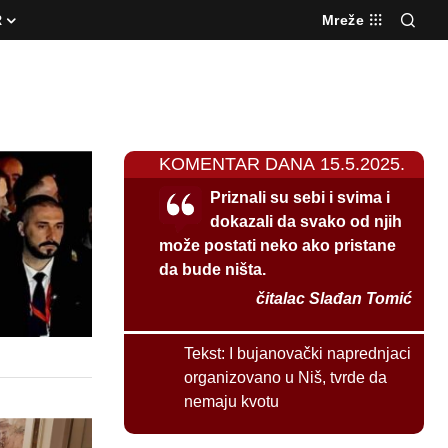
R
Mreže
KOMENTAR DANA 15.5.2025.
Priznali su sebi i svima i
dokazali da svako od njih
može postati neko ako pristane
da bude ništa.
čitalac Slađan Tomić
Tekst:
I bujanovački naprednjaci
organizovano u Niš, tvrde da
nemaju kvotu