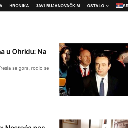
A
HRONIKA
JAVI BUJANOVAČKIM
OSTALO
S
a u Ohridu: Na
resla se gora, rodio se
je: Nesreća nas