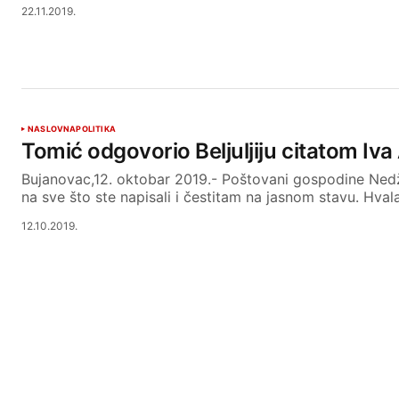
22.11.2019.
NASLOVNA
POLITIKA
Tomić odgovorio Beljuljiju citatom Iva
Bujanovac,12. oktobar 2019.- Poštovani gospodine Ne
na sve što ste napisali i čestitam na jasnom stavu. Hva
12.10.2019.