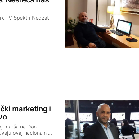
snik TV Spektri Nedžat
ički marketing i
vo
og marša na Dan
avaju ovaj nacionalni…