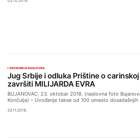
03.10.2019.
EKONOMIJA
NASLOVNA
Jug Srbije i odluka Prištine o carinskoj
završiti MILIJARDA EVRA
BUJANOVAC, 23. oktobar 2018. (naslovna foto Bujanov
Končulja) – Uvođenje takse od 100 umesto dosadašnjih
23.11.2018.