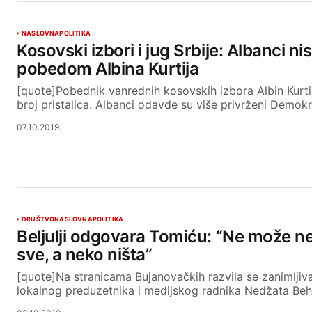
NASLOVNA
POLITIKA
Kosovski izbori i jug Srbije: Albanci ni
pobedom Albina Kurtija
[quote]Pobednik vanrednih kosovskih izbora Albin Kurt
broj pristalica. Albanci odavde su više privrženi Dem
07.10.2019.
DRUŠTVO
NASLOVNA
POLITIKA
Beljulji odgovara Tomiću: “Ne može ne
sve, a neko ništa”
[quote]Na stranicama Bujanovačkih razvila se zanimlji
lokalnog preduzetnika i medijskog radnika Nedžata Behlj