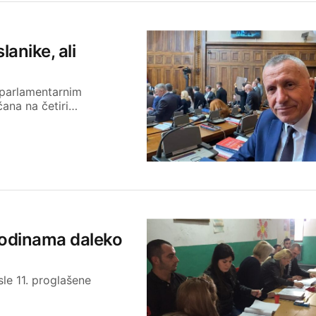
anike, ali
 parlamentarnim
ana na četiri…
godinama daleko
le 11. proglašene