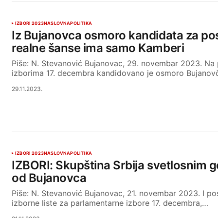
IZBORI 2023
NASLOVNA
POLITIKA
Iz Bujanovca osmoro kandidata za posl
realne šanse ima samo Kamberi
Piše: N. Stevanović Bujanovac, 29. novembar 2023. Na
izborima 17. decembra kandidovano je osmoro Bujanovč
29.11.2023.
IZBORI 2023
NASLOVNA
POLITIKA
IZBORI: Skupština Srbija svetlosnim 
od Bujanovca
Piše: N. Stevanović Bujanovac, 21. novembar 2023. I pos
izborne liste za parlamentarne izbore 17. decembra,…