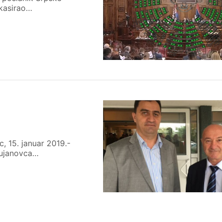
nkasirao…
, 15. januar 2019.-
Bujanovca…