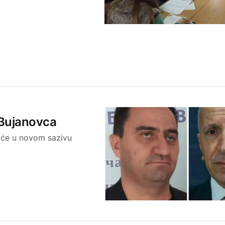
z Bujanovca
c će u novom sazivu