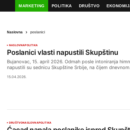
MARKETING
POLITIKA
DRUŠTVO
EKONOMIJ
Naslovna
poslanici
NASLOVNA
POLITIKA
Poslanici vlasti napustili Skupštinu
Bujanovac, 15. april 2026. Odmah posle intoniranja himne
napustili su sednicu Skupštine Srbije, na čijem dnevno
15.04.2026.
DRUŠTVO
NASLOVNA
POLITIKA
Ćacad napala poslanike ispred Skupšt