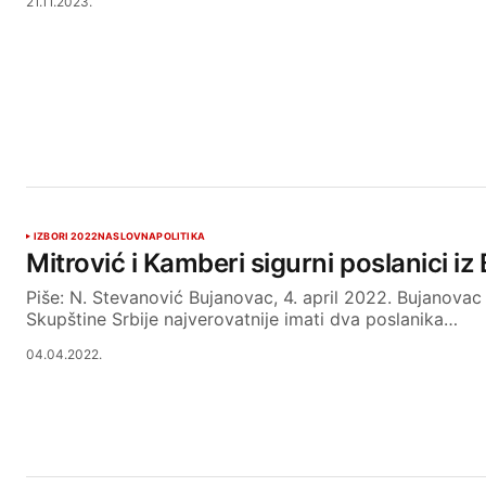
21.11.2023.
IZBORI 2022
NASLOVNA
POLITIKA
Mitrović i Kamberi sigurni poslanici i
Piše: N. Stevanović Bujanovac, 4. april 2022. Bujanova
Skupštine Srbije najverovatnije imati dva poslanika…
04.04.2022.