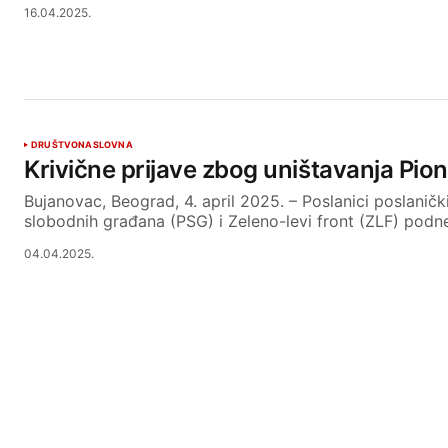
16.04.2025.
DRUŠTVO
NASLOVNA
Krivične prijave zbog uništavanja Pio
Bujanovac, Beograd, 4. april 2025. – Poslanici poslanič
slobodnih građana (PSG) i Zeleno-levi front (ZLF) pod
04.04.2025.