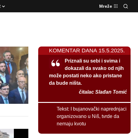
R
Mreže
KOMENTAR DANA 15.5.2025.
Priznali su sebi i svima i
dokazali da svako od njih
može postati neko ako pristane
da bude ništa.
čitalac Slađan Tomić
Tekst:
I bujanovački naprednjaci
organizovano u Niš, tvrde da
nemaju kvotu