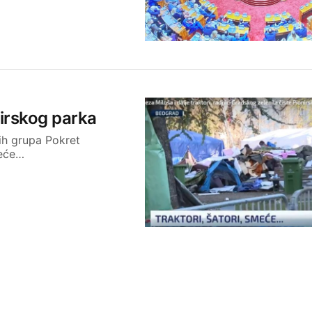
nirskog parka
kih grupa Pokret
neće…