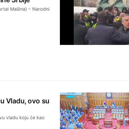
rtal Mašina) – Narodni
vu Vladu, ovo su
ovu vladu koju će kao