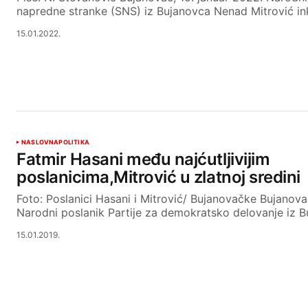
napredne stranke (SNS) iz Bujanovca Nenad Mitrović i
15.01.2022.
NASLOVNA
POLITIKA
Fatmir Hasani među najćutljivijim
poslanicima,Mitrović u zlatnoj sredini
Foto: Poslanici Hasani i Mitrović/ Bujanovačke Bujanovac
Narodni poslanik Partije za demokratsko delovanje iz 
15.01.2019.