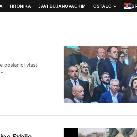
A
HRONIKA
JAVI BUJANOVAČKIM
OSTALO
S
 poslanici vlasti
m…
ine Srbije