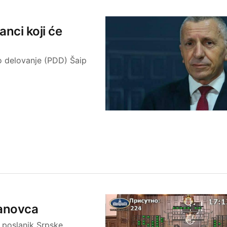
nci koji će
o delovanje (PDD) Šaip
janovca
i poslanik Srpske