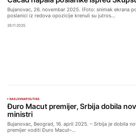
Bujanovac, 26. novembar 2025. (Foto: snimak ekrana po
poslanici iz redova opozicije krenuli su jutros…
26.11.2025.
NASLOVNA
POLITIKA
Đuro Macut premijer, Srbija dobila no
ministri
Bujanovac, Beograd, 16. april 2025. – Srbija je dobila n
premijer voditi Đuro Macut–…