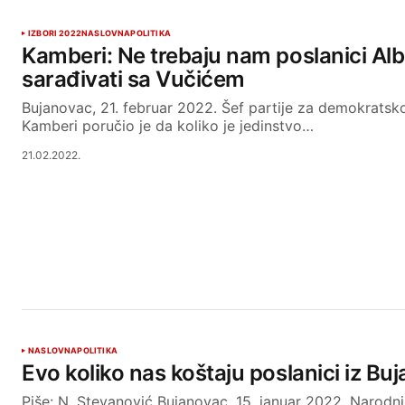
IZBORI 2022
NASLOVNA
POLITIKA
Kamberi: Ne trebaju nam poslanici Alba
sarađivati sa Vučićem
Bujanovac, 21. februar 2022. Šef partije za demokratsk
Kamberi poručio je da koliko je jedinstvo…
21.02.2022.
NASLOVNA
POLITIKA
Evo koliko nas koštaju poslanici iz Bu
Piše: N. Stevanović Bujanovac, 15. januar 2022. Narodn