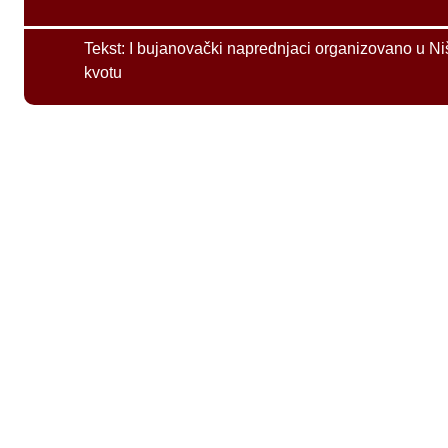
Tekst:
I bujanovački naprednjaci organizovano u Ni
kvotu