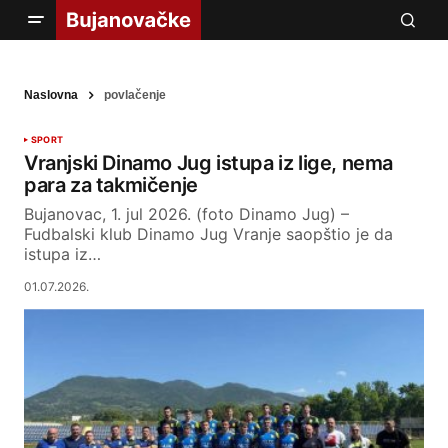
Naslovna
povlačenje
SPORT
Vranjski Dinamo Jug istupa iz lige, nema
para za takmičenje
Bujanovac, 1. jul 2026. (foto Dinamo Jug) –
Fudbalski klub Dinamo Jug Vranje saopštio je da
istupa iz…
01.07.2026.