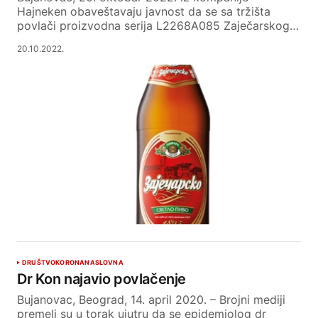
Hajneken obaveštavaju javnost da se sa tržišta
povlači proizvodna serija L2268A085 Zaječarskog…
20.10.2022.
DRUŠTVO
KORONA
NASLOVNA
Dr Kon najavio povlačenje
Bujanovac, Beograd, 14. april 2020. – Brojni mediji
premeli su u torak ujutru da se epidemiolog dr