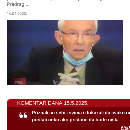
Predrag…
14.04.2020.
KOMENTAR DANA 15.5.2025.
Priznali su sebi i svima i dokazali da svako 
postati neko ako pristane da bude ništa.
čita