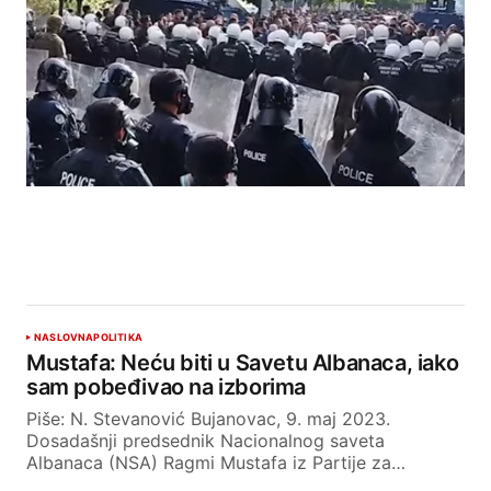
NASLOVNA
POLITIKA
Mustafa: Neću biti u Savetu Albanaca, iako
sam pobeđivao na izborima
Piše: N. Stevanović Bujanovac, 9. maj 2023.
Dosadašnji predsednik Nacionalnog saveta
Albanaca (NSA) Ragmi Mustafa iz Partije za…