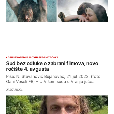
DRUŠTVO
EED
NASLOVNA
SEDAM TAČAKA
Sud bez odluke o zabrani filmova, novo
ročište 4. avgusta
Piše: N. Stevanović Bujanovac, 21. jul 2023. (foto
Gani Veseli FB) – U Višem sudu u Vranju juče…
21.07.2023.