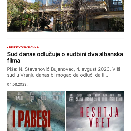
DRUŠTVO
NASLOVNA
Sud danas odlučuje o sudbini dva albanska
filma
Piše: N. Stevanović Bujanovac, 4. avgust 2023. Viši
sud u Vranju danas bi mogao da odluči da li…
04.08.2023.