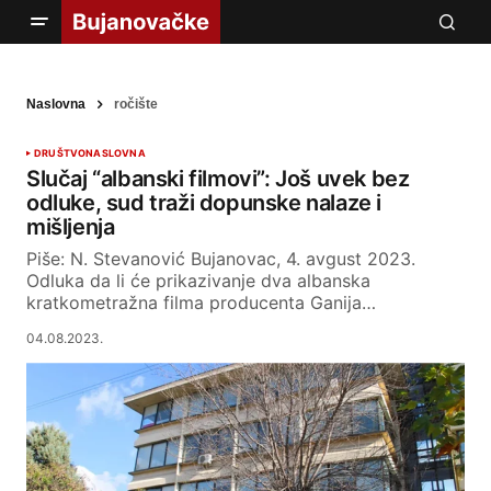
Naslovna
ročište
DRUŠTVO
NASLOVNA
Slučaj “albanski filmovi”: Još uvek bez
odluke, sud traži dopunske nalaze i
mišljenja
Piše: N. Stevanović Bujanovac, 4. avgust 2023.
Odluka da li će prikazivanje dva albanska
kratkometražna filma producenta Ganija…
04.08.2023.