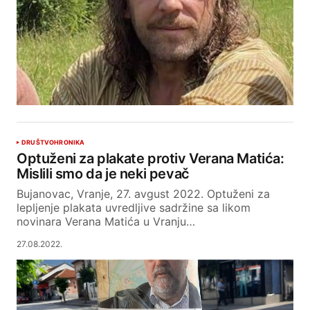
DRUŠTVO
HRONIKA
Optuženi za plakate protiv Verana Matića:
Mislili smo da je neki pevač
Bujanovac, Vranje, 27. avgust 2022. Optuženi za
lepljenje plakata uvredljive sadržine sa likom
novinara Verana Matića u Vranju…
27.08.2022.