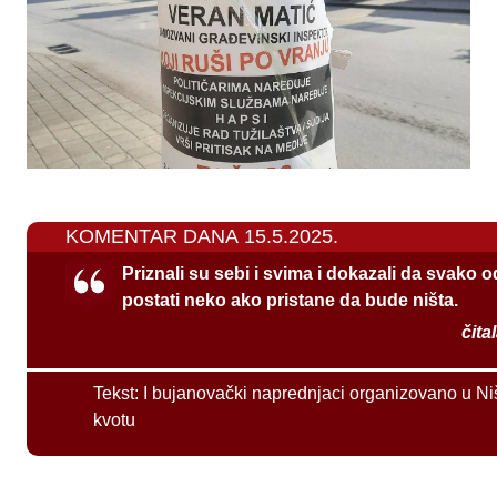
KOMENTAR DANA 15.5.2025.
Priznali su sebi i svima i dokazali da svako 
postati neko ako pristane da bude ništa.
čita
Tekst:
I bujanovački naprednjaci organizovano u Ni
kvotu