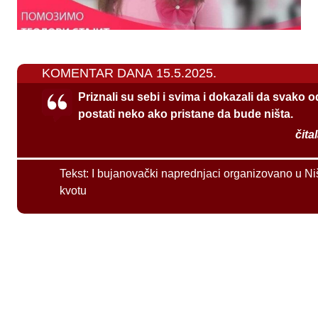
KOMENTAR DANA 15.5.2025.
Priznali su sebi i svima i dokazali da svako 
postati neko ako pristane da bude ništa.
čita
Tekst:
I bujanovački naprednjaci organizovano u Ni
kvotu