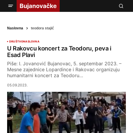
Naslovna
teodora stajić
DRUŠTVO
NASLOVNA
U Rakovcu koncert za Teodoru, peva i
Esad Plavi
Piše: I. Jovanović Bujanovac, 5. septembar 2023. –
Mesne zajednice Lopardince i Rakovac organizuju
humanitarni koncert za Teodoru…
05.09.2023.