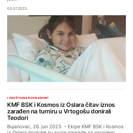
03.07.2023.
DRUŠTVO
NASLOVNA
SPORT
KMF BSK i Kosmos iz Oslara čitav iznos
zarađen na turniru u Vrtogošu donirali
Teodori
Bujanovac, 26. jun 2023. – Ekipe KMF BSK i Kosmos
iz Oslara donirale su svoje nagrade za osvojeno…