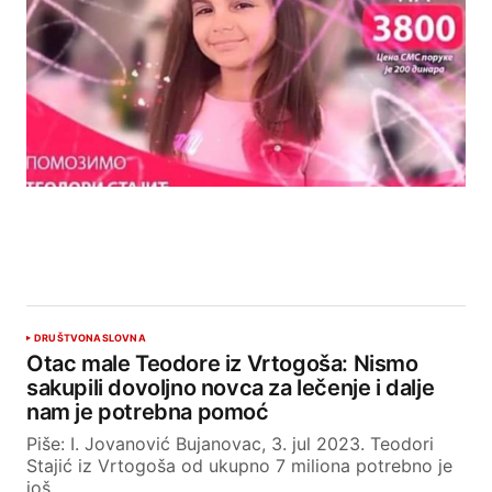
DRUŠTVO
NASLOVNA
Otac male Teodore iz Vrtogoša: Nismo
sakupili dovoljno novca za lečenje i dalje
nam je potrebna pomoć
Piše: I. Jovanović Bujanovac, 3. jul 2023. Teodori
Stajić iz Vrtogoša od ukupno 7 miliona potrebno je
još…