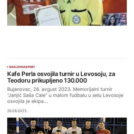
NASLOVNA
SPORT
Kafe Perla osvojila turnir u Levosoju, za
Teodoru prikupljeno 130.000
Bujanovac, 26. avgust 2023. Memorijalni turnir
“Janjić Saša Cale” u malom fudbalu u selu Levosoje
osvojila je ekipa…
26.08.2023.