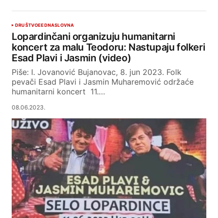
DRUŠTVO
EED
NASLOVNA
Lopardinčani organizuju humanitarni
koncert za malu Teodoru: Nastupaju folkeri
Esad Plavi i Jasmin (video)
Piše: I. Jovanović Bujanovac, 8. jun 2023. Folk
pevači Esad Plavi i Jasmin Muharemović održaće
humanitarni koncert 11.…
08.06.2023.