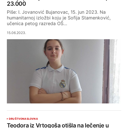
23.000
Piše: I. Jovanović Bujanovac, 15. jun 2023. Na
humanitarnoj izložbi koju je Sofija Stamenković,
učenica petog razreda OŠ…
15.06.2023.
DRUŠTVO
NASLOVNA
Teodora iz Vrtogoša otišla na lečenje u