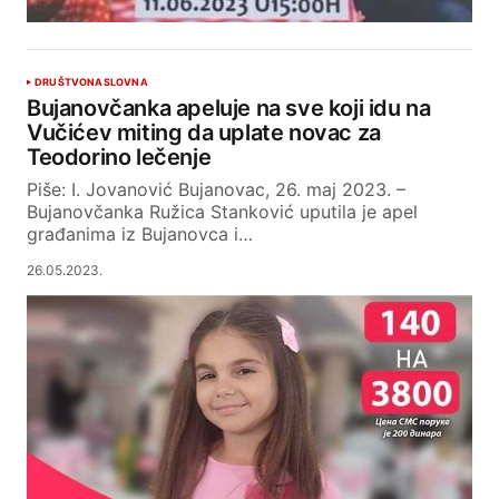
DRUŠTVO
NASLOVNA
Bujanovčanka apeluje na sve koji idu na
Vučićev miting da uplate novac za
Teodorino lečenje
Piše: I. Jovanović Bujanovac, 26. maj 2023. –
Bujanovčanka Ružica Stanković uputila je apel
građanima iz Bujanovca i…
26.05.2023.