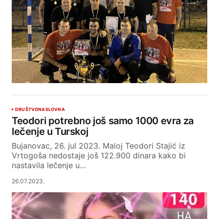
DRUŠTVO
NASLOVNA
Teodori potrebno još samo 1000 evra za
lečenje u Turskoj
Bujanovac, 26. jul 2023. Maloj Teodori Stajić iz
Vrtogoša nedostaje još 122.900 dinara kako bi
nastavila lečenje u…
26.07.2023.