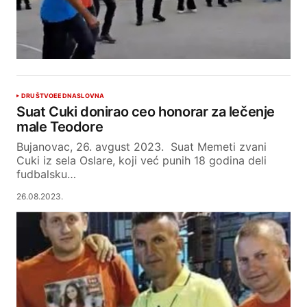
DRUŠTVO
EED
NASLOVNA
Suat Cuki donirao ceo honorar za lečenje
male Teodore
Bujanovac, 26. avgust 2023. Suat Memeti zvani
Cuki iz sela Oslare, koji već punih 18 godina deli
fudbalsku…
26.08.2023.