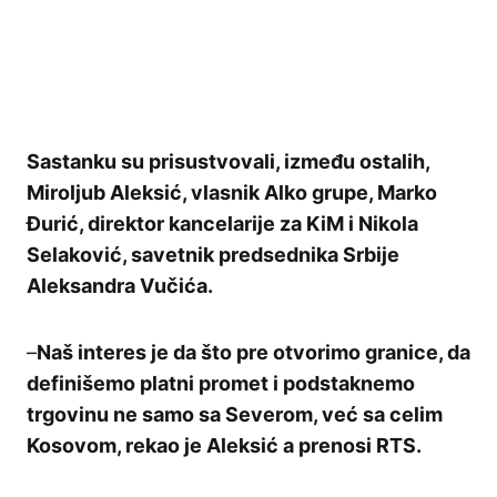
Sastanku su prisustvovali, između ostalih,
Miroljub Aleksić, vlasnik Alko grupe, Marko
Đurić, direktor kancelarije za KiM i Nikola
Selaković, savetnik predsednika Srbije
Aleksandra Vučića.
–
Naš interes je da što pre otvorimo granice, da
definišemo platni promet i podstaknemo
trgovinu ne samo sa Severom, već sa celim
Kosovom, rekao je Aleksić a prenosi RTS.