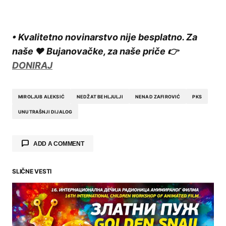
• Kvalitetno novinarstvo nije besplatno. Za
naše ❤️ Bujanovačke, za naše priče 👉
DONIRAJ
MIROLJUB ALEKSIĆ
NEDŽAT BEHLJULJI
NENAD ZAFIROVIĆ
PKS
UNUTRAŠNJI DIJALOG
ADD A COMMENT
SLIČNE VESTI
Your email address will not be published.
Required fields are marked
*