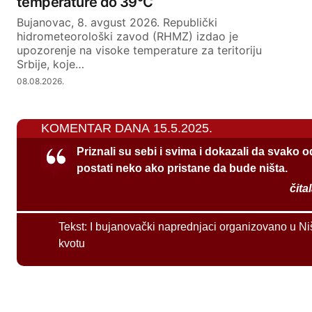
temperature do 39°C
Bujanovac, 8. avgust 2026. Republički
hidrometeorološki zavod (RHMZ) izdao je
upozorenje na visoke temperature za teritoriju
Srbije, koje…
08.08.2026.
KOMENTAR DANA 15.5.2025.
Priznali su sebi i svima i dokazali da svako 
postati neko ako pristane da bude ništa.
čita
Tekst:
I bujanovački naprednjaci organizovano u Ni
kvotu