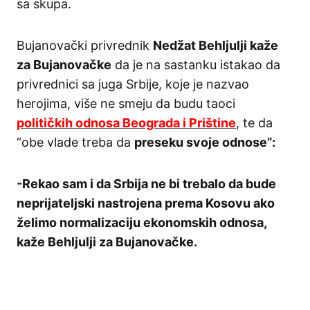
sa skupa.
Bujanovački privrednik
Nedžat Behljulji kaže
za Bujanovačke
da je na sastanku istakao da
privrednici sa juga Srbije, koje je nazvao
herojima, više ne smeju da budu taoci
političkih odnosa Beograda i Prištine
, te da
“obe vlade treba da
preseku svoje odnose”:
-Rekao sam i da Srbija ne bi trebalo da bude
neprijateljski nastrojena prema Kosovu ako
želimo normalizaciju ekonomskih odnosa,
kaže Behljulji za Bujanovačke.