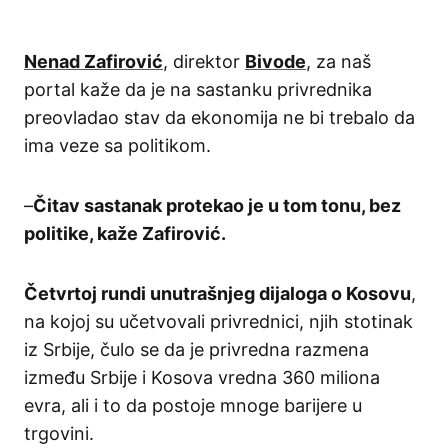
Nenad Zafirović
, direktor
Bivode
, za naš
portal kaže da je na sastanku privrednika
preovladao stav da ekonomija ne bi trebalo da
ima veze sa politikom.
–
Čitav sastanak protekao je u tom tonu, bez
politike, kaže Zafirović.
Četvrtoj rundi unutrašnjeg dijaloga o Kosovu
,
na kojoj su učetvovali privrednici, njih stotinak
iz Srbije, čulo se da je privredna razmena
između Srbije i Kosova vredna 360 miliona
evra, ali i to da postoje mnoge barijere u
trgovini.