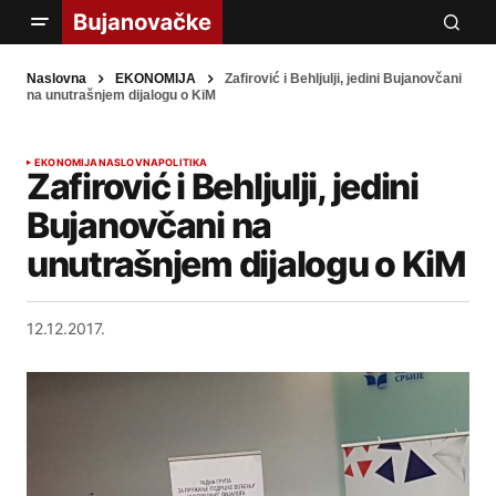
Naslovna
EKONOMIJA
Zafirović i Behljulji, jedini Bujanovčani
na unutrašnjem dijalogu o KiM
EKONOMIJA
NASLOVNA
POLITIKA
Zafirović i Behljulji, jedini
Bujanovčani na
unutrašnjem dijalogu o KiM
12.12.2017.