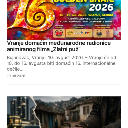
Comment
*
Your Name
Vranje domaćin međunarodne radionice
animiranog filma „Zlatni puž“
Your E-mail
Bujanovac, Vranje, 10. avgust 2026. – Vranje će od
10. do 16. avgusta biti domaćin 16. Internacionalne
dečije…
SUBMIT COMMENT
10.08.2026.