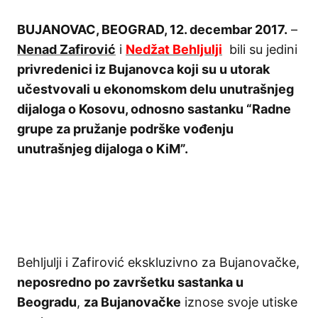
BUJANOVAC, BEOGRAD, 12. decembar 2017.
–
Nenad Zafirović
i
Nedžat Behljulji
bili su jedini
privredenici iz Bujanovca koji su u utorak
učestvovali u ekonomskom delu unutrašnjeg
dijaloga o Kosovu, odnosno sastanku “Radne
grupe za pružanje podrške vođenju
unutrašnjeg dijaloga o KiM”.
Behljulji i Zafirović ekskluzivno za Bujanovačke,
neposredno po završetku sastanka u
Beogradu
,
za Bujanovačke
iznose svoje utiske