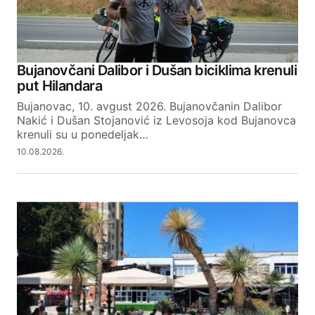
Bujanovčani Dalibor i Dušan biciklima krenuli
put Hilandara
Bujanovac, 10. avgust 2026. Bujanovčanin Dalibor
Nakić i Dušan Stojanović iz Levosoja kod Bujanovca
krenuli su u ponedeljak…
10.08.2026.