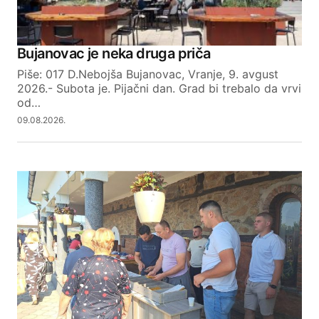
Bujanovac je neka druga priča
Piše: 017 D.Nebojša Bujanovac, Vranje, 9. avgust
2026.- Subota je. Pijačni dan. Grad bi trebalo da vrvi
od…
09.08.2026.