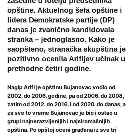
zasedne u fotelju predsednika
opštine. Aktuelnog šefa opštine i
lidera Demokratske partije (DP)
danas je zvanično kandidovala
stranka – jednoglasno. Kako je
saopšteno, stranačka skupština je
pozitivno ocenila Arifijev učinak u
prethodne četiri godine.
Nagip Arifi je opštinu Bujanovac vodio od
2002. do 2006. godine, pa od 2006. do 2008,
zatim od 2012. do 2016. i od 2020. do danas, a
za sve to vreme Bujanovac je bio i ostao u
grupi najnerazvijenijih i najsiromašnijih
opština. Po opštoj oceni građana iz sve tri