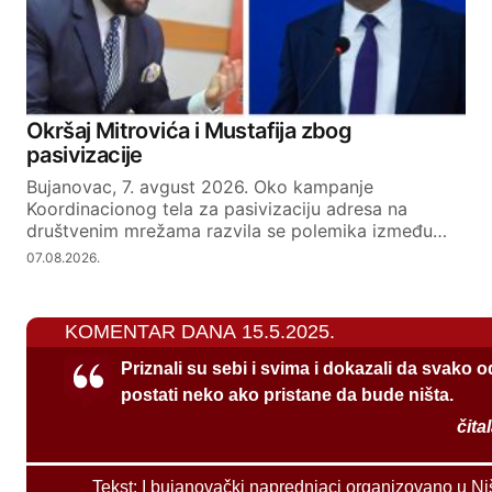
Okršaj Mitrovića i Mustafija zbog
pasivizacije
Bujanovac, 7. avgust 2026. Oko kampanje
Koordinacionog tela za pasivizaciju adresa na
društvenim mrežama razvila se polemika između…
07.08.2026.
KOMENTAR DANA 15.5.2025.
Priznali su sebi i svima i dokazali da svako 
postati neko ako pristane da bude ništa.
čita
Tekst:
I bujanovački naprednjaci organizovano u Ni