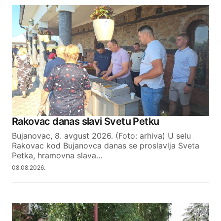
Your email address will not be published.
Required fields are marked
*
Comment
*
Your Name
Rakovac danas slavi Svetu Petku
Bujanovac, 8. avgust 2026. (Foto: arhiva) U selu
Your E-mail
Rakovac kod Bujanovca danas se proslavlja Sveta
Petka, hramovna slava…
08.08.2026.
SUBMIT COMMENT