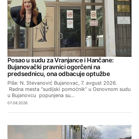
Posao u sudu za Vranjance i Hančane:
Bujanovački pravnici ogorčeni na
predsednicu, ona odbacuje optužbe
Piše: N. Stevanović Bujanovac, 7. avgust 2026.
Radna mesta “sudijski pomoćnik” u Osnovnom sudu
u Bujanovcu popunjena su…
07.08.2026.