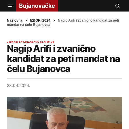
Naslovna
IZBORI 2024
Nagip Arifi i zvanično kandidat za peti
mandat na čelu Bujanovca
IZBORI 2024
NASLOVNA
POLITIKA
Nagip Arifi i zvanično
kandidat za peti mandat na
čelu Bujanovca
28.04.2024.