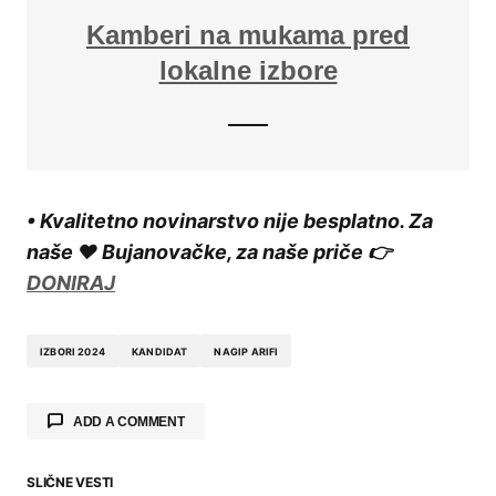
Kamberi na mukama pred
lokalne izbore
• Kvalitetno novinarstvo nije besplatno. Za
naše ❤️ Bujanovačke, za naše priče 👉
DONIRAJ
IZBORI 2024
KANDIDAT
NAGIP ARIFI
ADD A COMMENT
SLIČNE VESTI