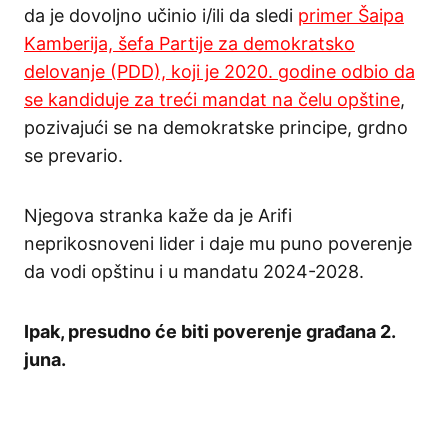
da je dovoljno učinio i/ili da sledi
primer Šaipa
Kamberija, šefa Partije za demokratsko
delovanje (PDD), koji je 2020. godine odbio da
se kandiduje za treći mandat na čelu opštine
,
pozivajući se na demokratske principe, grdno
se prevario.
Njegova stranka kaže da je Arifi
neprikosnoveni lider i daje mu puno poverenje
da vodi opštinu i u mandatu 2024-2028.
Ipak, presudno će biti poverenje građana 2.
juna.