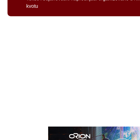
kvotu