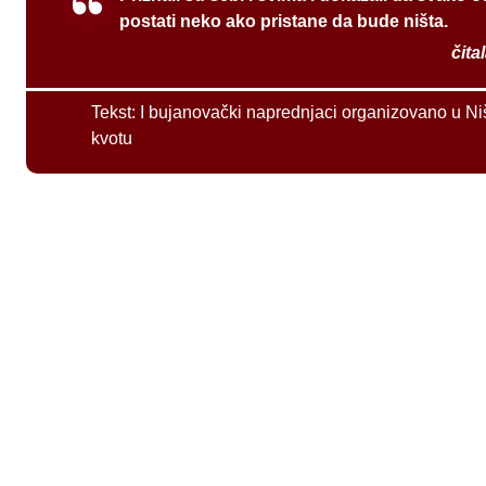
postati neko ako pristane da bude ništa.
čita
Tekst:
I bujanovački naprednjaci organizovano u Ni
kvotu