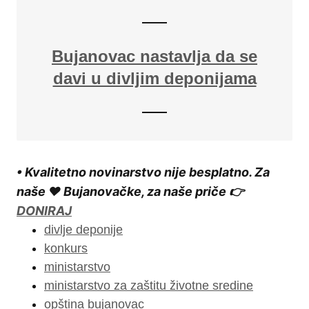
Bujanovac nastavlja da se
davi u divljim deponijama
• Kvalitetno novinarstvo nije besplatno. Za
naše ❤️ Bujanovačke, za naše priče 👉
DONIRAJ
divlje deponije
konkurs
ministarstvo
ministarstvo za zaštitu životne sredine
opština bujanovac