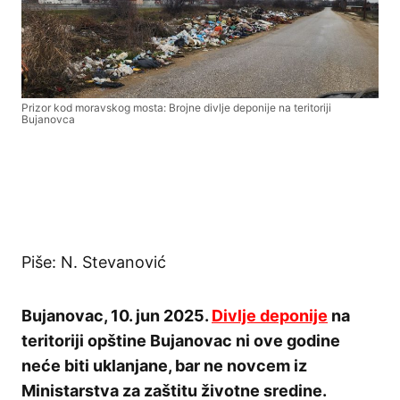
Prizor kod moravskog mosta: Brojne divlje deponije na teritoriji
Bujanovca
Piše: N. Stevanović
Bujanovac, 10. jun 2025.
Divlje deponije
na
teritoriji opštine Bujanovac ni ove godine
neće biti uklanjane, bar ne novcem iz
Ministarstva za zaštitu životne sredine.