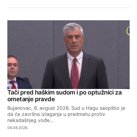
Tači pred haškim sudom i po optužnici za
ometanje pravde
Bujanovac, 6. avgust 2026. Sud u Hagu saopštio je
da će završna izlaganja u predmetu protiv
nekadašnjeg vođe…
06.08.2026.