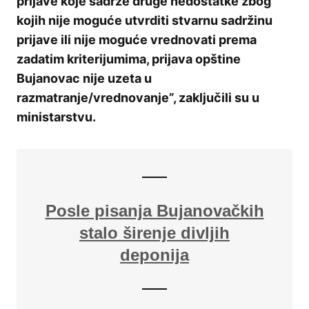
prijave koje sadrže druge nedostatke zbog
kojih nije moguće utvrditi stvarnu sadržinu
prijave ili nije moguće vrednovati prema
zadatim kriterijumima, prijava opštine
Bujanovac nije uzeta u
razmatranje/vrednovanje”, zaključili su u
ministarstvu.
Posle pisanja Bujanovačkih
stalo širenje divljih
deponija