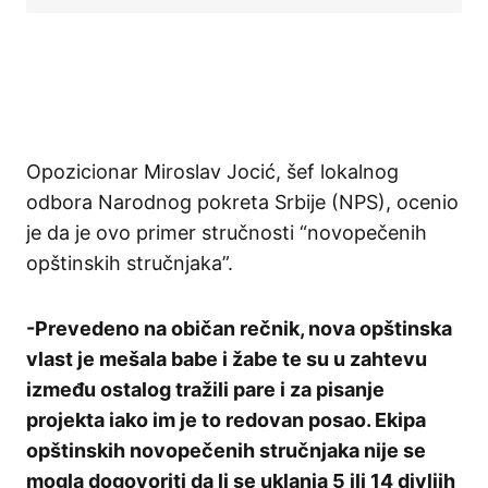
Opozicionar Miroslav Jocić, šef lokalnog
odbora Narodnog pokreta Srbije (NPS), ocenio
je da je ovo primer stručnosti “novopečenih
opštinskih stručnjaka”.
-Prevedeno na običan rečnik, nova opštinska
vlast je mešala babe i žabe te su u zahtevu
između ostalog tražili pare i za pisanje
projekta iako im je to redovan posao. Ekipa
opštinskih novopečenih stručnjaka nije se
mogla dogovoriti da li se uklanja 5 ili 14 divljih