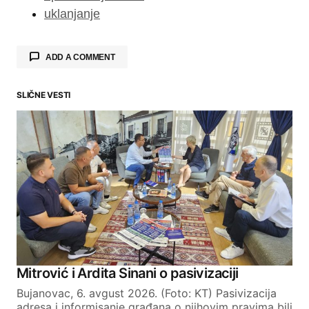
uklanjanje
ADD A COMMENT
SLIČNE VESTI
Your email address will not be published.
Required fields are marked
*
Comment
*
Your Name
Mitrović i Ardita Sinani o pasivizaciji
Bujanovac, 6. avgust 2026. (Foto: KT) Pasivizacija
Your E-mail
adresa i informisanje građana o njihovim pravima bili