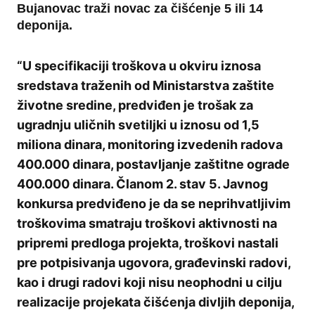
Bujanovac traži novac za čišćenje 5 ili 14
deponija.
“U specifikaciji troškova u okviru iznosa
sredstava traženih od Ministarstva zaštite
životne sredine, predviđen je trošak za
ugradnju uličnih svetiljki u iznosu od 1,5
miliona dinara, monitoring izvedenih radova
400.000 dinara, postavljanje zaštitne ograde
400.000 dinara. Članom 2. stav 5. Javnog
konkursa predviđeno je da se neprihvatljivim
troškovima smatraju troškovi aktivnosti na
pripremi predloga projekta, troškovi nastali
pre potpisivanja ugovora, građevinski radovi,
kao i drugi radovi koji nisu neophodni u cilju
realizacije projekata čišćenja divljih deponija,