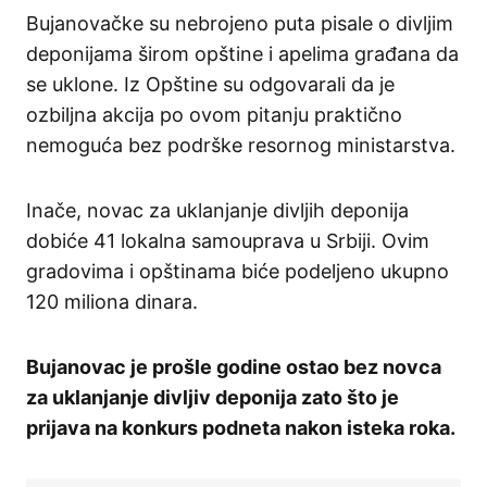
Bujanovačke su nebrojeno puta pisale o divljim
deponijama širom opštine i apelima građana da
se uklone. Iz Opštine su odgovarali da je
ozbiljna akcija po ovom pitanju praktično
nemoguća bez podrške resornog ministarstva.
Inače, novac za uklanjanje divljih deponija
dobiće 41 lokalna samouprava u Srbiji. Ovim
gradovima i opštinama biće podeljeno ukupno
120 miliona dinara.
Bujanovac je prošle godine ostao bez novca
za uklanjanje divljiv deponija zato što je
prijava na konkurs podneta nakon isteka roka.