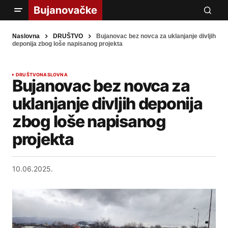
Naslovna
DRUŠTVO
Bujanovac bez novca za uklanjanje divljih
deponija zbog loše napisanog projekta
DRUŠTVO
NASLOVNA
Bujanovac bez novca za
uklanjanje divljih deponija
zbog loše napisanog
projekta
10.06.2025.