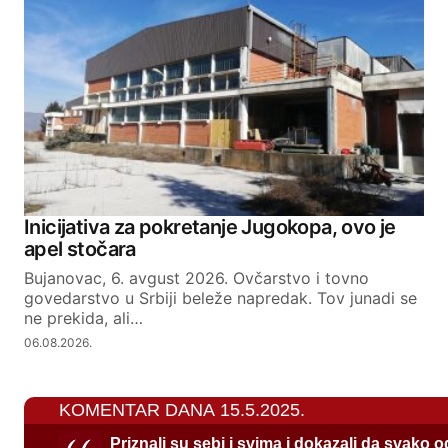
Inicijativa za pokretanje Jugokopa, ovo je
apel stočara
Bujanovac, 6. avgust 2026. Ovčarstvo i tovno
govedarstvo u Srbiji beleže napredak. Tov junadi se
ne prekida, ali…
06.08.2026.
KOMENTAR DANA 15.5.2025.
Priznali su sebi i svima i dokazali da svako 