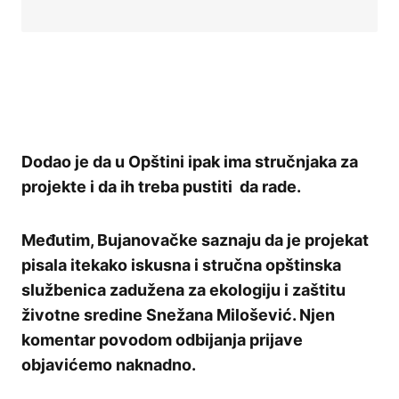
Dodao je da u Opštini ipak ima stručnjaka za
projekte i da ih treba pustiti da rade.
Međutim, Bujanovačke saznaju da je projekat
pisala itekako iskusna i stručna opštinska
službenica zadužena za ekologiju i zaštitu
životne sredine Snežana Milošević. Njen
komentar povodom odbijanja prijave
objavićemo naknadno.