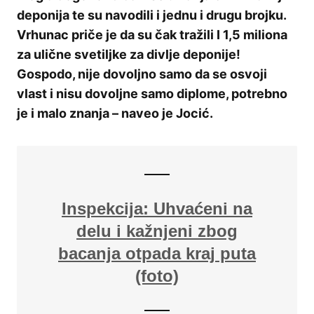
deponija te su navodili i jednu i drugu brojku.
Vrhunac priče je da su čak tražili I 1,5 miliona
za ulične svetiljke za divlje deponije!
Gospodo, nije dovoljno samo da se osvoji
vlast i nisu dovoljne samo diplome, potrebno
je i malo znanja – naveo je Jocić.
Inspekcija: Uhvaćeni na
delu i kažnjeni zbog
bacanja otpada kraj puta
(foto)